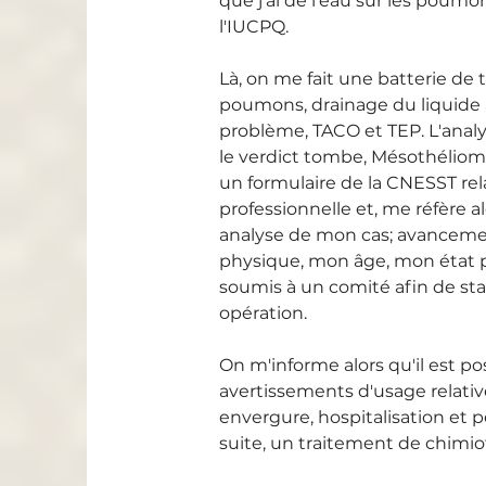
que j'ai de l'eau sur les poumo
l'IUCPQ.
Là, on me fait une batterie de te
poumons, drainage du liquide a
problème, TACO et TEP. L'analy
le verdict tombe, Mésothéliom
un formulaire de la CNESST re
professionnelle et, me réfère a
analyse de mon cas; avancemen
physique, mon âge, mon état p
soumis à un comité afin de sta
opération.
On m'informe alors qu'il est po
avertissements d'usage relati
envergure, hospitalisation et p
suite, un traitement de chimio