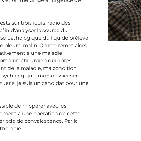
ns et on me dirige à l'urgence de 
sts sur trois jours, radio des 
fin d'analyser la source du 
se pathologique du liquide prélevé, 
e pleural malin. On me remet alors 
lativement à une maladie 
lors à un chirurgien qui après 
t de la maladie, ma condition 
sychologique, mon dossier sera 
tuer si je suis un candidat pour une 
ssible de m'opérer avec les 
vement à une opération de cette 
ériode de convalescence. Par la 
thérapie.