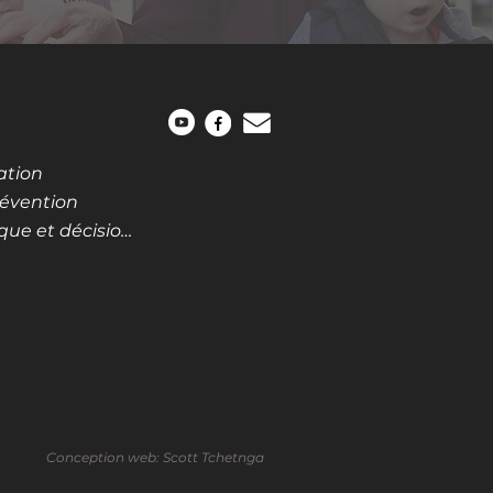
ation
révention
Lois, règlements, politique et décisions
uébec. Conception web: Scott Tchetnga