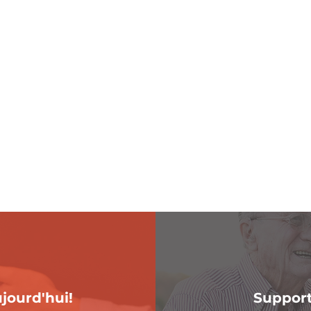
jourd'hui!
Support