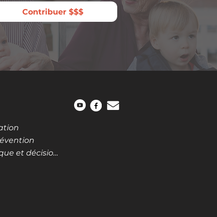
Contribuer $$$
ation
révention
Lois, règlements, politique et décisions